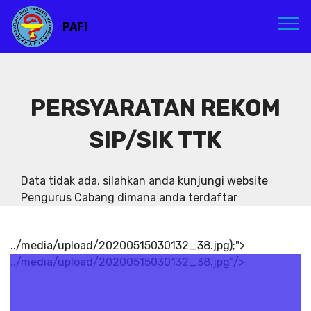
PAFI
PERSYARATAN REKOM
SIP/SIK TTK
Data tidak ada, silahkan anda kunjungi website
Pengurus Cabang dimana anda terdaftar
../media/upload/20200515030132_38.jpg);">
../media/upload/20200515030132_38.jpg"/>